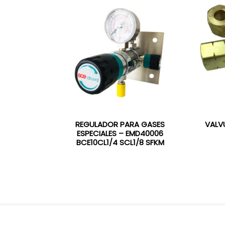
REGULADOR PARA GASES
VALV
ESPECIALES – EMD40006
BCE10CL1/4 SCL1/8 SFKM