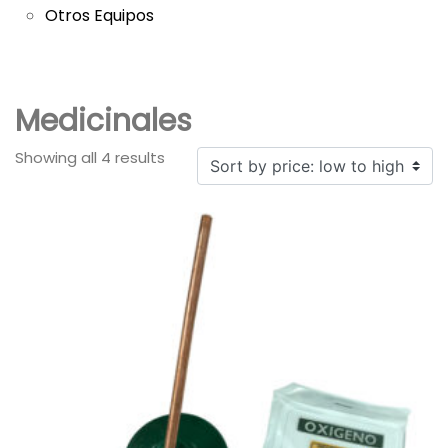
Otros Equipos
Medicinales
Showing all 4 results
Sorted
by
price:
low
to
high